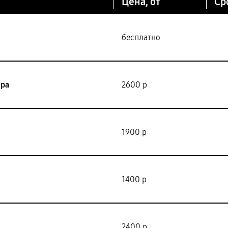
Цена, от
Ср
бесплатно
ора
2600 р
1900 р
1400 р
2400 р