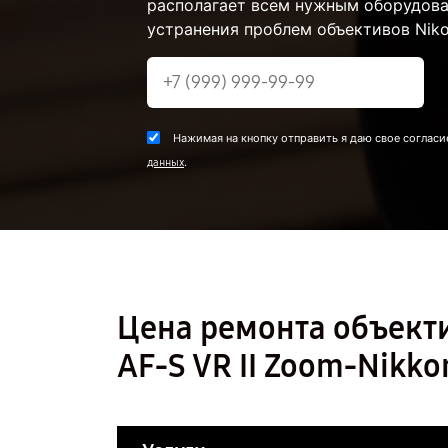
располагает всем нужным оборудова
устранения проблем объективов Niko
Нажимая на кнопку отправить я даю свое согласи
.
данных
Цена ремонта объекти
AF-S VR II Zoom-Nikko