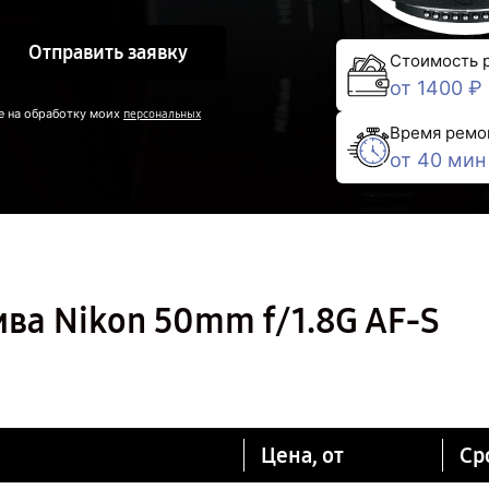
Отправить заявку
Стоимость 
от 1400 ₽
е на обработку моих
персональных
Время ремо
от 40 мин
ва Nikon 50mm f/1.8G AF-S
Цена, от
Ср