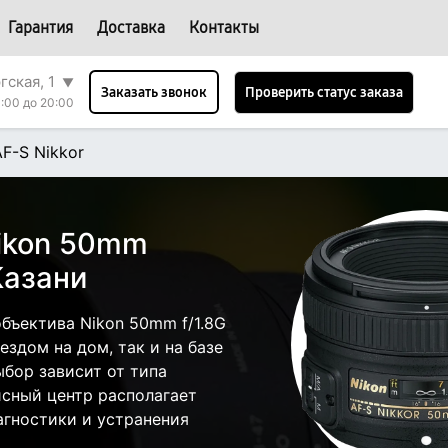
Гарантия
Доставка
Контакты
гская, 1
▼
Проверить статус заказа
Заказать звонок
:00 до 20:00
F-S Nikkor
ikon 50mm
 Казани
бъектива Nikon 50mm f/1.8G
ездом на дом, так и на базе
ыбор зависит от типа
исный центр располагает
гностики и устранения