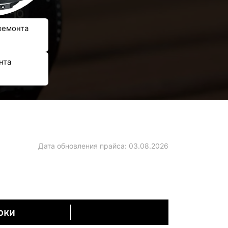
ремонта
нта
Дата обновления прайса:
03.08.2026
оки