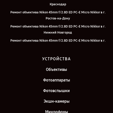
Краснодар
Ремонт объектива Nikon 45mm f/2.8D ED PC-E Micro Nikkor в г.
Ростов-на-Дону
Ремонт объектива Nikon 45mm f/2.8D ED PC-E Micro Nikkor в г.
Нижний Новгород
Ремонт объектива Nikon 45mm f/2.8D ED PC-E Micro Nikkor в г.
Новосибирск
Ремонт объектива Nikon 45mm f/2.8D ED PC-E Micro Nikkor в г.
УСТРОЙСТВА
Челябинск
Ремонт объектива Nikon 45mm f/2.8D ED PC-E Micro Nikkor в г.
Объективы
Екатеринбург
Фотоаппараты
Ремонт объектива Nikon 45mm f/2.8D ED PC-E Micro Nikkor в г.
Санкт-Петербург
Фотовспышки
Экшн-камеры
Микрофоны