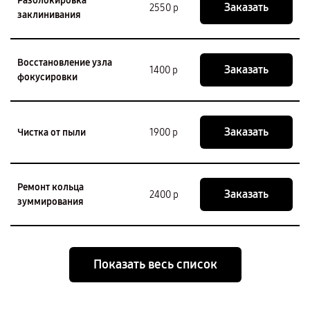
Разблокировка
Заказать
2550 р
заклинивания
Восстановление узла
Заказать
1400 р
фокусировки
Заказать
Чистка от пыли
1900 р
Ремонт кольца
Заказать
2400 р
зуммирования
Показать весь список