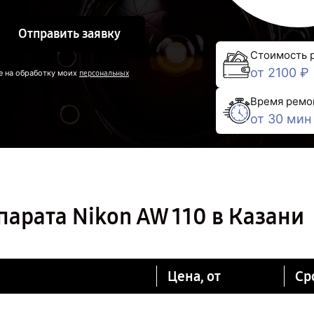
Отправить заявку
Стоимость 
от 2100 ₽
е на обработку моих
персональных
Время ремо
от 30 мин
арата Nikon AW 110 в Казани
Цена, от
Ср