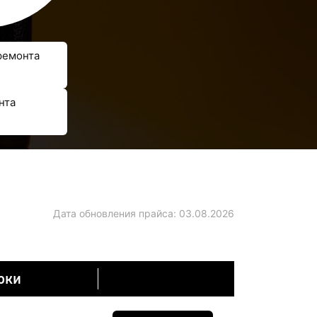
ремонта
нта
Дата обновления прайса:
03.08.2026
оки